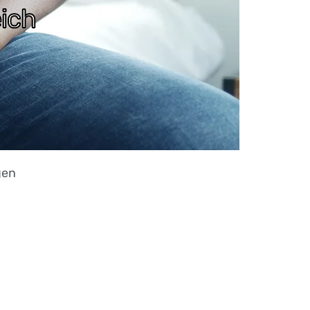
ich
gen