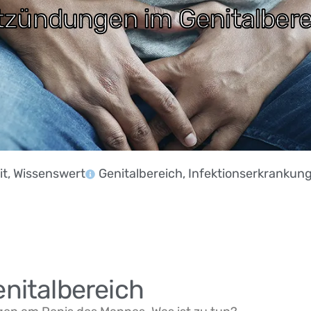
tzündungen im Genitalbere
it
,
Wissenswert
Genitalbereich
,
Infektionserkrankun
nitalbereich