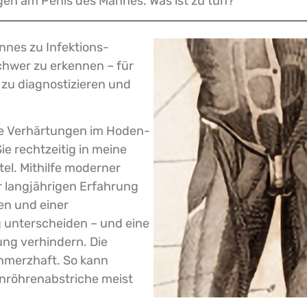
en am Penis des Mannes. Was ist zu tun?
nes zu Infektions­
schwer zu erkennen – für
 zu diagnostizieren und
ie Verhärtungen im Hoden-
e rechtzeitig in meine
l. Mithilfe moderner
r langjährigen Erfahrung
en und einer
 unterscheiden – und eine
ung verhindern. Die
hmerzhaft. So kann
röhrenabstriche meist